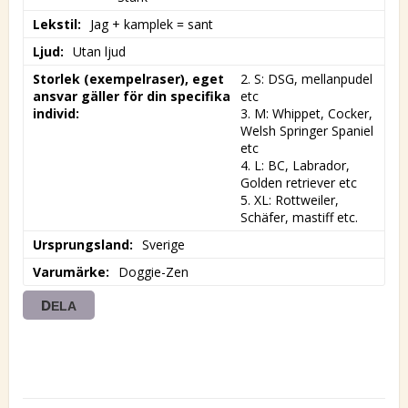
Lekstil
Jag + kamplek = sant
Ljud
Utan ljud
Storlek (exempelraser), eget
2. S: DSG, mellanpudel 
ansvar gäller för din specifika
etc

individ
3. M: Whippet, Cocker, 
Welsh Springer Spaniel 
etc

4. L: BC, Labrador, 
Golden retriever etc

5. XL: Rottweiler, 
Schäfer, mastiff etc.
Ursprungsland
Sverige
Varumärke
Doggie-Zen
DELA