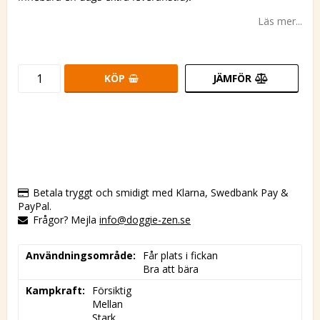
Läs mer...
KÖP
JÄMFÖR
Betala tryggt och smidigt med Klarna, Swedbank Pay &
PayPal.
Frågor? Mejla
info@doggie-zen.se
Användningsområde
Får plats i fickan

Bra att bära
Kampkraft
Försiktig

Mellan

Stark