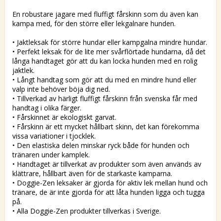
Lägg till i favoritlistan
En robustare jagare med fluffigt fårskinn som du även kan
kampa med, för den större eller lekgalnare hunden.
• Jaktleksak för större hundar eller kampgalna mindre hundar.
• Perfekt leksak för de lite mer svårflörtade hundarna, då det
långa handtaget gör att du kan locka hunden med en rolig
jaktlek.
• Långt handtag som gör att du med en mindre hund eller
valp inte behöver böja dig ned.
• Tillverkad av härligt fluffigt fårskinn från svenska får med
handtag i olika färger.
• Fårskinnet är ekologiskt garvat.
• Fårskinn är ett mycket hållbart skinn, det kan förekomma
vissa variationer i tjocklek.
• Den elastiska delen minskar ryck både för hunden och
tränaren under kamplek.
• Handtaget är tillverkat av produkter som även används av
klättrare, hållbart även för de starkaste kamparna.
• Doggie-Zen leksaker är gjorda för aktiv lek mellan hund och
tränare, de är inte gjorda för att låta hunden ligga och tugga
på.
• Alla Doggie-Zen produkter tillverkas i Sverige.