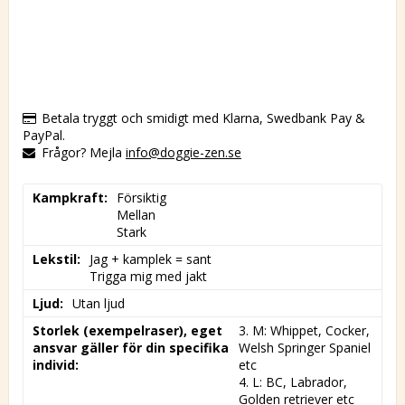
Betala tryggt och smidigt med Klarna, Swedbank Pay &
PayPal.
Frågor? Mejla
info@doggie-zen.se
Kampkraft
Försiktig

Mellan

Stark
Lekstil
Jag + kamplek = sant

Trigga mig med jakt
Ljud
Utan ljud
Storlek (exempelraser), eget
3. M: Whippet, Cocker, 
ansvar gäller för din specifika
Welsh Springer Spaniel 
individ
etc

4. L: BC, Labrador, 
Golden retriever etc
