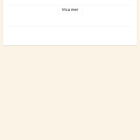
Tillverkare
Visa mer
Doggie-Zen
Alla Doggie-Zen produkter tillverkas i Sverige.