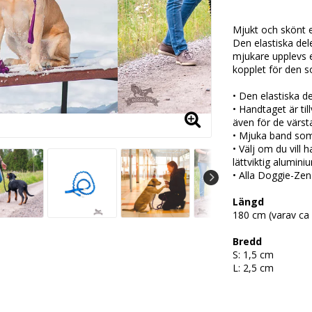
Lägg till i
Mjukt och skönt 
Den elastiska del
mjukare upplevs et
kopplet för den 
• Den elastiska d
• Handtaget är ti
även för de värst
• Mjuka band som
• Välj om du vill 
lättviktig alumini
• Alla Doggie-Zen 
Längd
180 cm (varav ca 
Bredd
S: 1,5 cm
L: 2,5 cm