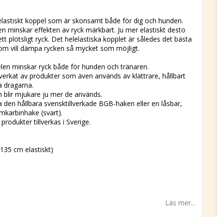
 favoritlistan
elastiskt koppel som är skonsamt både för dig och hunden.
en minskar effekten av ryck märkbart. Ju mer elastiskt desto
t plötsligt ryck. Det helelastiska kopplet är således det bästa
som vill dämpa rycken så mycket som möjligt.
elen minskar ryck både för hunden och tränaren.
llverkat av produkter som även används av klättrare, hållbart
a dragarna.
 blir mjukare ju mer de används.
ha den hållbara svensktillverkade BGB-haken eller en låsbar,
umkarbinhake (svart).
produkter tillverkas i Sverige.
135 cm elastiskt)
Läs mer...