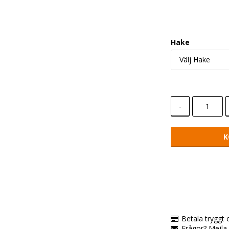
Hake
-
K
Betala tryggt
Frågor? Mejl