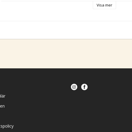
Alla Doggie-Zen produkter tillverkas i Sverige.
Visa mer
lär
en
spolicy