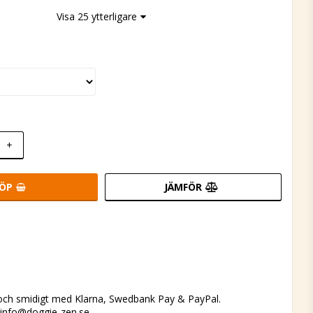
Visa 25 ytterligare
+
ÖP
JÄMFÖR
 och smidigt med Klarna, Swedbank Pay & PayPal.
a
info@doggie-zen.se