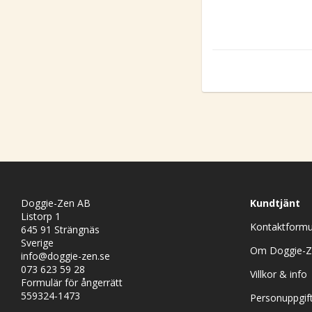
Doggie-Zen AB
Kundtjänt
Listorp 1
Kontaktformu
645 91 Strängnäs
Sverige
Om Doggie-Z
info@doggie-zen.se
073 623 59 28
Villkor & info
Formulär för ångerrätt
559324-1473
Personuppgift